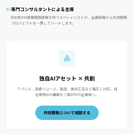
専門コンサルタントによる主導
03
約8年のAI事業開発経験を持つスペシャリストが、企画段階から共同開発
プロジェクトを一貫してリードします。
独自AIアセット × 共創
アパレル、高級リユース、製造、美術工芸など幅広く対応。自
社専用AIの構築をご検討中の企業様へ。
共同開発について相談する