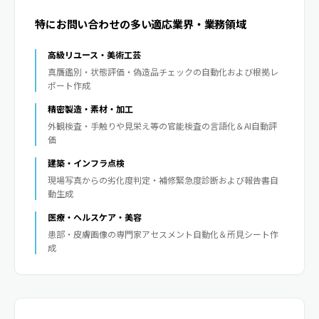
特にお問い合わせの多い適応業界・業務領域
高級リユース・美術工芸
真贋鑑別・状態評価・偽造品チェックの自動化および根拠レ
ポート作成
精密製造・素材・加工
外観検査・手触りや見栄え等の官能検査の言語化＆AI自動評
価
建築・インフラ点検
現場写真からの劣化度判定・補修緊急度診断および報告書自
動生成
医療・ヘルスケア・美容
患部・皮膚画像の専門家アセスメント自動化＆所見シート作
成