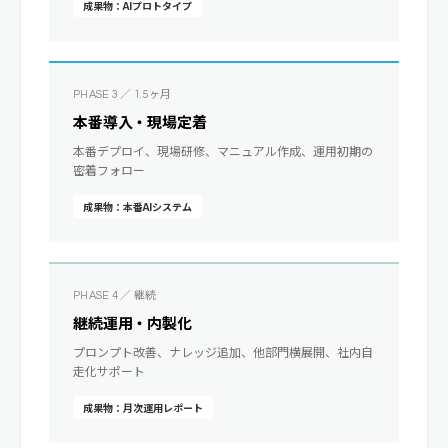
成果物：AIプロトタイプ
PHASE 3 ／ 1.5ヶ月
本番導入・現場定着
本番デプロイ、現場研修、マニュアル作成、運用初期の
密着フォロー
成果物：本番AIシステム
PHASE 4 ／ 継続
継続運用・内製化
プロンプト改善、ナレッジ追加、他部門横展開、社内自
走化サポート
成果物：月次運用レポート