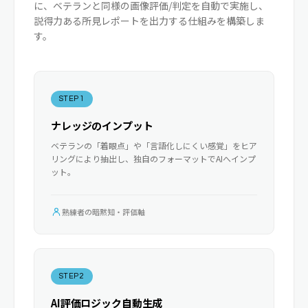
に、ベテランと同様の画像評価/判定を自動で実施し、
説得力ある所見レポートを出力する仕組みを構築しま
す。
STEP 1
ナレッジのインプット
ベテランの「着眼点」や「言語化しにくい感覚」をヒア
リングにより抽出し、独自のフォーマットでAIへインプ
ット。
熟練者の暗黙知・評価軸
STEP 2
AI評価ロジック自動生成