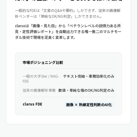
一般的なFDEは「文章のQ&Aや要約」しかできず、従来の画像解
析ベンダーは「単純なOK/NG判定」しかできません。
clarusは「画像・見た目」から「ベテランレベルの説得力ある所
見・定性評価レポート」を自動出力できる唯一無二のマルチモー
ダル技術で現場を泥臭く変革します。
市場ポジショニング比較
一般の大手SIer / RAG-
テキスト完結・事務効率化のみ
FDE
従来の画像解析専業
数値・単純な傷のOK/NG判定のみ
clarus FDE
画像 × 熟練定性判断のAI化