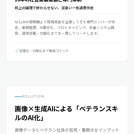
机上の論理で終わらせない、泥臭い一気通貫伴走
AI/LLMの黎明期より現場実装を主導してきた専門メンバーが伴
走。業務整理、AI要件化、プロトタイピング、本番システム開
発、運用定着・内製化までを一貫してリードします。
定着化・内製化まで徹底コミット
SOLUTION
画像×生成AIによる「ベテランスキ
ルのAI化」
画像データとベテラン社員の知見・着眼点をインプット