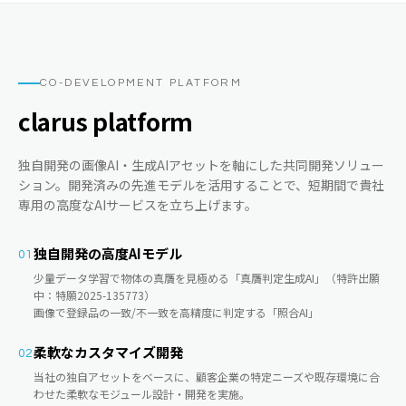
CO-DEVELOPMENT PLATFORM
clarus platform
独自開発の画像AI・生成AIアセットを軸にした共同開発ソリュー
ション。開発済みの先進モデルを活用することで、短期間で貴社
専用の高度なAIサービスを立ち上げます。
独自開発の高度AIモデル
01
少量データ学習で物体の真贋を見極める「真贋判定生成AI」（特許出願
中：特願2025-135773）
画像で登録品の一致/不一致を高精度に判定する「照合AI」
柔軟なカスタマイズ開発
02
当社の独自アセットをベースに、顧客企業の特定ニーズや既存環境に合
わせた柔軟なモジュール設計・開発を実施。