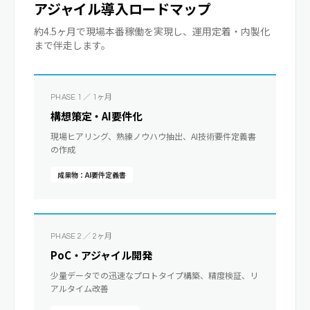
アジャイル導入ロードマップ
約4.5ヶ月で現場本番稼働を実現し、運用定着・内製化
まで伴走します。
PHASE 1 ／ 1ヶ月
構想策定・AI要件化
現場ヒアリング、熟練ノウハウ抽出、AI技術要件定義書
の作成
成果物：AI要件定義書
PHASE 2 ／ 2ヶ月
PoC・アジャイル開発
少量データでの迅速なプロトタイプ構築、精度検証、リ
アルタイム改善