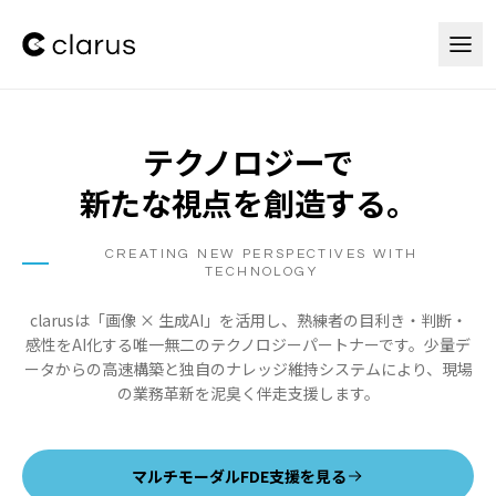
本文へスキップ
テクノロジーで
新たな視点を創造する。
CREATING NEW PERSPECTIVES WITH
TECHNOLOGY
clarusは「画像 × 生成AI」を活用し、熟練者の目利き・判断・
感性をAI化する唯一無二のテクノロジーパートナーです。少量デ
ータからの高速構築と独自のナレッジ維持システムにより、現場
の業務革新を泥臭く伴走支援します。
マルチモーダルFDE支援を見る