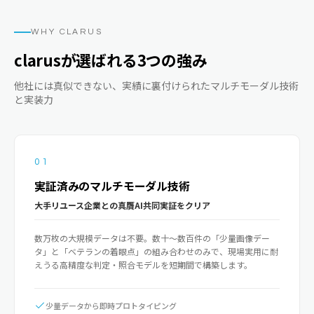
WHY CLARUS
clarusが選ばれる3つの強み
他社には真似できない、実績に裏付けられたマルチモーダル技術
と実装力
01
実証済みのマルチモーダル技術
大手リユース企業との真贋AI共同実証をクリア
数万枚の大規模データは不要。数十〜数百件の「少量画像デー
タ」と「ベテランの着眼点」の組み合わせのみで、現場実用に耐
えうる高精度な判定・照合モデルを短期間で構築します。
少量データから即時プロトタイピング