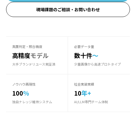
現場課題のご相談・お問い合わせ
真贋判定・照合精度
必要データ量
高精度
モデル
数十件
〜
大手ブランドリユース実証済
少量画像から高速プロトタイプ
ノウハウ再現性
社会実装実績
100
%
10
年+
独自ナレッジ維持システム
AI/LLM専門チーム体制