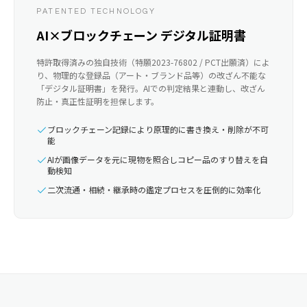
PATENTED TECHNOLOGY
AI×ブロックチェーン デジタル証明書
特許取得済みの独自技術（特願2023-76802 / PCT出願済）によ
り、物理的な登録品（アート・ブランド品等）の改ざん不能な
「デジタル証明書」を発行。AIでの判定結果と連動し、改ざん
防止・真正性証明を担保します。
ブロックチェーン記録により原理的に書き換え・削除が不可
能
AIが画像データを元に現物を照合しコピー品のすり替えを自
動検知
二次流通・相続・継承時の鑑定プロセスを圧倒的に効率化