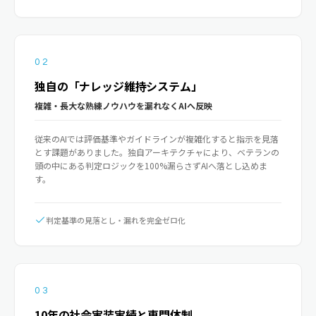
02
独自の「ナレッジ維持システム」
複雑・長大な熟練ノウハウを漏れなくAIへ反映
従来のAIでは評価基準やガイドラインが複雑化すると指示を見落
とす課題がありました。独自アーキテクチャにより、ベテランの
頭の中にある判定ロジックを100%漏らさずAIへ落とし込めま
す。
判定基準の見落とし・漏れを完全ゼロ化
03
10年の社会実装実績と専門体制