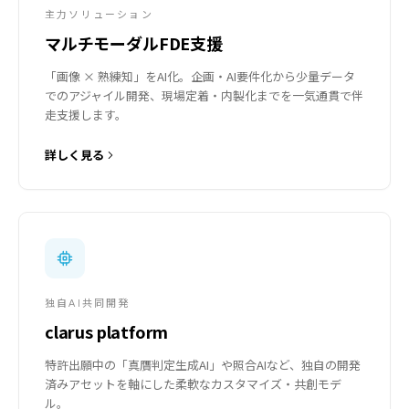
主力ソリューション
マルチモーダルFDE支援
「画像 × 熟練知」をAI化。企画・AI要件化から少量データ
でのアジャイル開発、現場定着・内製化までを一気通貫で伴
走支援します。
詳しく見る
独自AI共同開発
clarus platform
特許出願中の「真贋判定生成AI」や照合AIなど、独自の開発
済みアセットを軸にした柔軟なカスタマイズ・共創モデ
ル。