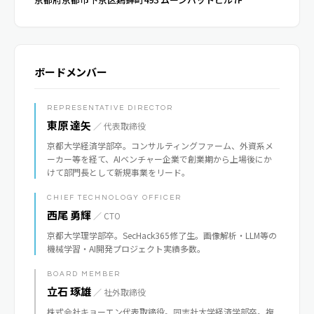
ボードメンバー
REPRESENTATIVE DIRECTOR
東原 達矢
／ 代表取締役
京都大学経済学部卒。コンサルティングファーム、外資系メ
ーカー等を経て、AIベンチャー企業で創業期から上場後にか
けて部門長として新規事業をリード。
CHIEF TECHNOLOGY OFFICER
西尾 勇輝
／ CTO
京都大学理学部卒。SecHack365修了生。画像解析・LLM等の
機械学習・AI開発プロジェクト実績多数。
BOARD MEMBER
立石 琢雄
／ 社外取締役
株式会社キョーエン代表取締役。同志社大学経済学部卒。複