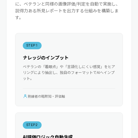
に、ベテランと同様の画像評価/判定を自動で実施し、
説得力ある所見レポートを出力する仕組みを構築しま
す。
STEP 1
ナレッジのインプット
ベテランの「着眼点」や「言語化しにくい感覚」をヒア
リングにより抽出し、独自のフォーマットでAIへインプ
ット。
熟練者の暗黙知・評価軸
STEP 2
AI評価ロジック自動生成