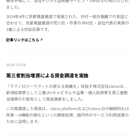
美術手帖にて、当社デジタル証明書サービス・clarus IDの紹介がされ
ました。
2024年4月に京都蔦屋書店で実施された、井村一登氏個展での実証に
合わせて、京都蔦屋書店の荒川氏・作家の井村氏・当社代表の東原の
3者による対談記事です。
記事リンクはこちら
2024.03.29
第三者割当増資による資金調達を実施
「テクノロジーでアートの更なる発展を」目指す株式会社clarusは、
新規投資家として三菱UFJキャピタルや企業・個人投資家を第三者割
当増資の引受先として資金調達をしました。
この度調達した資金は、clarus platformおよびclarus IDの継続的なUI
改善・AI機能の強化といった開発投資、国内外のサービス利用促進の
ために活用します。