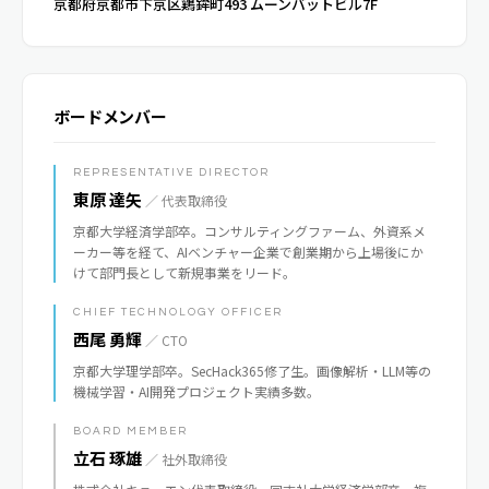
京都府京都市下京区鶏鉾町493 ムーンバットビル7F
ボードメンバー
REPRESENTATIVE DIRECTOR
東原 達矢
／ 代表取締役
京都大学経済学部卒。コンサルティングファーム、外資系メ
ーカー等を経て、AIベンチャー企業で創業期から上場後にか
けて部門長として新規事業をリード。
CHIEF TECHNOLOGY OFFICER
西尾 勇輝
／ CTO
京都大学理学部卒。SecHack365修了生。画像解析・LLM等の
機械学習・AI開発プロジェクト実績多数。
BOARD MEMBER
立石 琢雄
／ 社外取締役