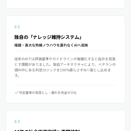
02
独自の「ナレッジ維持システム」
複雑・長大な熟練ノウハウを漏れなくAIへ反映
従来のAIでは評価基準やガイドラインが複雑化すると指示を見落
とす課題がありました。独自アーキテクチャにより、ベテランの
頭の中にある判定ロジックを100%漏らさずAIへ落とし込めま
す。
判定基準の見落とし・漏れを完全ゼロ化
03