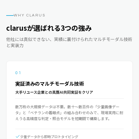
WHY CLARUS
clarusが選ばれる3つの強み
他社には真似できない、実績に裏付けられたマルチモーダル技術
と実装力
01
実証済みのマルチモーダル技術
大手リユース企業との真贋AI共同実証をクリア
数万枚の大規模データは不要。数十〜数百件の「少量画像デー
タ」と「ベテランの着眼点」の組み合わせのみで、現場実用に耐
えうる高精度な判定・照合モデルを短期間で構築します。
少量データから即時プロトタイピング