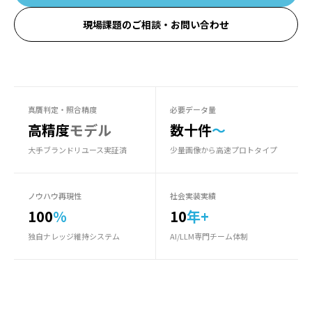
現場課題のご相談・お問い合わせ
真贋判定・照合精度
必要データ量
高精度
モデル
数十件
〜
大手ブランドリユース実証済
少量画像から高速プロトタイプ
ノウハウ再現性
社会実装実績
100
%
10
年+
独自ナレッジ維持システム
AI/LLM専門チーム体制