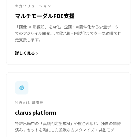
主力ソリューション
マルチモーダルFDE支援
「画像 × 熟練知」をAI化。企画・AI要件化から少量データ
でのアジャイル開発、現場定着・内製化までを一気通貫で伴
走支援します。
詳しく見る
独自AI共同開発
clarus platform
特許出願中の「真贋判定生成AI」や照合AIなど、独自の開発
済みアセットを軸にした柔軟なカスタマイズ・共創モデ
ル。