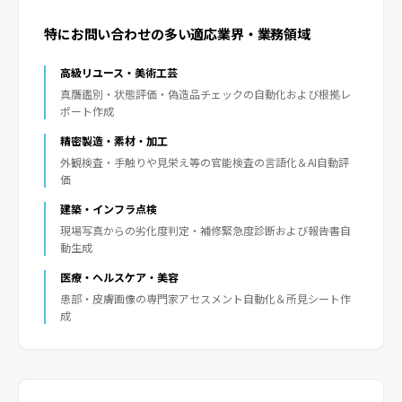
特にお問い合わせの多い適応業界・業務領域
高級リユース・美術工芸
真贋鑑別・状態評価・偽造品チェックの自動化および根拠レ
ポート作成
精密製造・素材・加工
外観検査・手触りや見栄え等の官能検査の言語化＆AI自動評
価
建築・インフラ点検
現場写真からの劣化度判定・補修緊急度診断および報告書自
動生成
医療・ヘルスケア・美容
患部・皮膚画像の専門家アセスメント自動化＆所見シート作
成