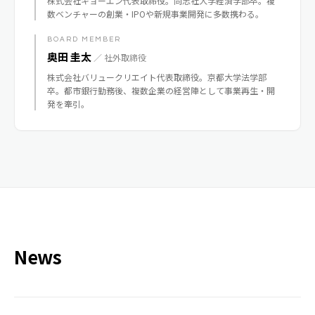
株式会社キョーエン代表取締役。同志社大学経済学部卒。複
数ベンチャーの創業・IPOや新規事業開発に多数携わる。
BOARD MEMBER
奥田 圭太
／ 社外取締役
株式会社バリュークリエイト代表取締役。京都大学法学部
卒。都市銀行勤務後、複数企業の経営陣として事業再生・開
発を牽引。
News