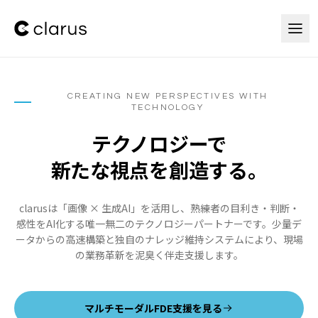
本文へスキップ
CREATING NEW PERSPECTIVES WITH
TECHNOLOGY
テクノロジーで
新たな視点を創造する。
clarusは「画像 × 生成AI」を活用し、熟練者の目利き・判断・
感性をAI化する唯一無二のテクノロジーパートナーです。少量デ
ータからの高速構築と独自のナレッジ維持システムにより、現場
の業務革新を泥臭く伴走支援します。
マルチモーダルFDE支援を見る