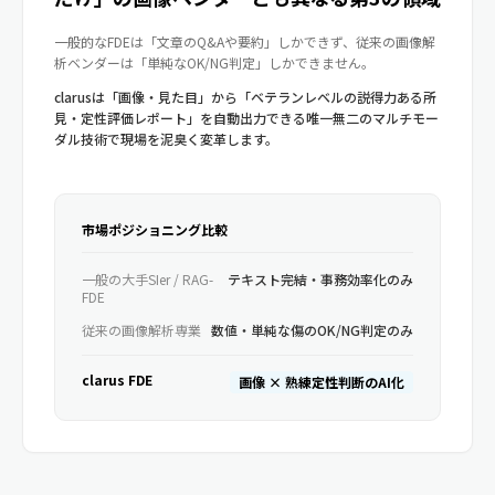
一般的なFDEは「文章のQ&Aや要約」しかできず、従来の画像解
析ベンダーは「単純なOK/NG判定」しかできません。
clarusは「画像・見た目」から「ベテランレベルの説得力ある所
見・定性評価レポート」を自動出力できる唯一無二のマルチモー
ダル技術で現場を泥臭く変革します。
市場ポジショニング比較
一般の大手SIer / RAG-
テキスト完結・事務効率化のみ
FDE
従来の画像解析専業
数値・単純な傷のOK/NG判定のみ
clarus FDE
画像 × 熟練定性判断のAI化