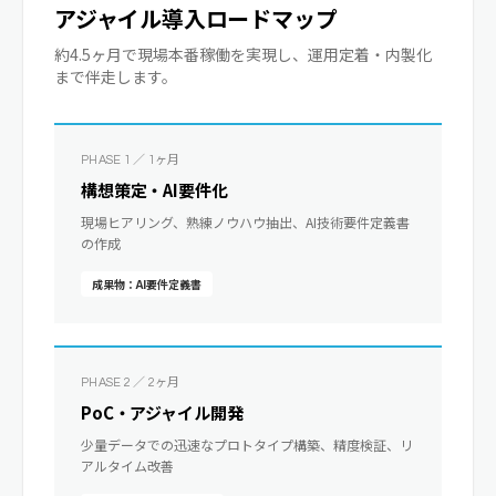
アジャイル導入ロードマップ
約4.5ヶ月で現場本番稼働を実現し、運用定着・内製化
まで伴走します。
PHASE 1 ／ 1ヶ月
構想策定・AI要件化
現場ヒアリング、熟練ノウハウ抽出、AI技術要件定義書
の作成
成果物：AI要件定義書
PHASE 2 ／ 2ヶ月
PoC・アジャイル開発
少量データでの迅速なプロトタイプ構築、精度検証、リ
アルタイム改善