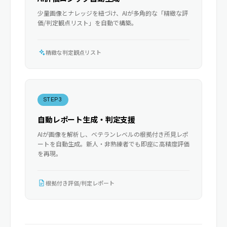
少量画像とナレッジを紐づけ、AIが多角的な「精緻な評
価/判定観点リスト」を自動で構築。
精緻な判定観点リスト
STEP 3
自動レポート生成・判定支援
AIが画像を解析し、ベテランレベルの根拠付き所見レポ
ートを自動生成。新人・非熟練者でも即座に高精度評価
を再現。
根拠付き評価/判定レポート