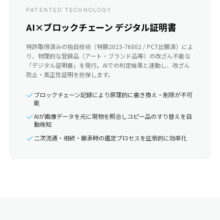
PATENTED TECHNOLOGY
AI×ブロックチェーン デジタル証明書
特許取得済みの独自技術（特願2023-76802 / PCT出願済）によ
り、物理的な登録品（アート・ブランド品等）の改ざん不能な
「デジタル証明書」を発行。AIでの判定結果と連動し、改ざん
防止・真正性証明を担保します。
ブロックチェーン記録により原理的に書き換え・削除が不可
能
AIが画像データを元に現物を照合しコピー品のすり替えを自
動検知
二次流通・相続・継承時の鑑定プロセスを圧倒的に効率化