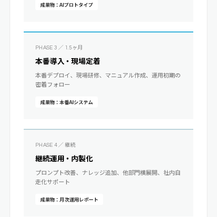
成果物：AIプロトタイプ
PHASE 3 ／ 1.5ヶ月
本番導入・現場定着
本番デプロイ、現場研修、マニュアル作成、運用初期の
密着フォロー
成果物：本番AIシステム
PHASE 4 ／ 継続
継続運用・内製化
プロンプト改善、ナレッジ追加、他部門横展開、社内自
走化サポート
成果物：月次運用レポート