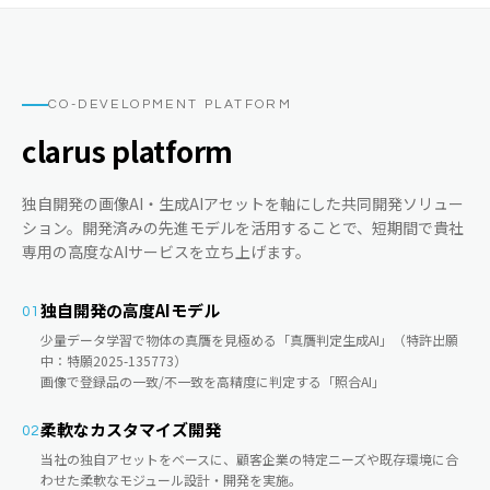
CO-DEVELOPMENT PLATFORM
clarus platform
独自開発の画像AI・生成AIアセットを軸にした共同開発ソリュー
ション。開発済みの先進モデルを活用することで、短期間で貴社
専用の高度なAIサービスを立ち上げます。
独自開発の高度AIモデル
01
少量データ学習で物体の真贋を見極める「真贋判定生成AI」（特許出願
中：特願2025-135773）
画像で登録品の一致/不一致を高精度に判定する「照合AI」
柔軟なカスタマイズ開発
02
当社の独自アセットをベースに、顧客企業の特定ニーズや既存環境に合
わせた柔軟なモジュール設計・開発を実施。