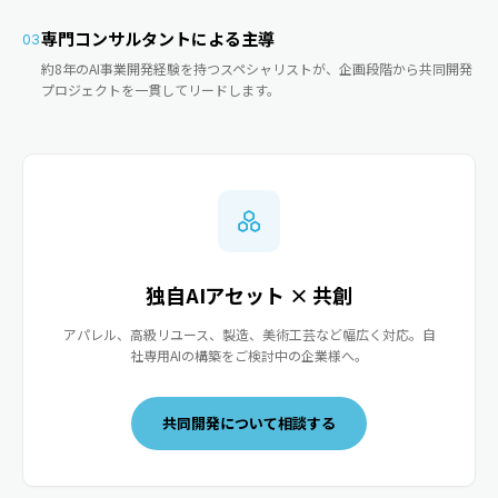
専門コンサルタントによる主導
03
約8年のAI事業開発経験を持つスペシャリストが、企画段階から共同開発
プロジェクトを一貫してリードします。
独自AIアセット × 共創
アパレル、高級リユース、製造、美術工芸など幅広く対応。自
社専用AIの構築をご検討中の企業様へ。
共同開発について相談する