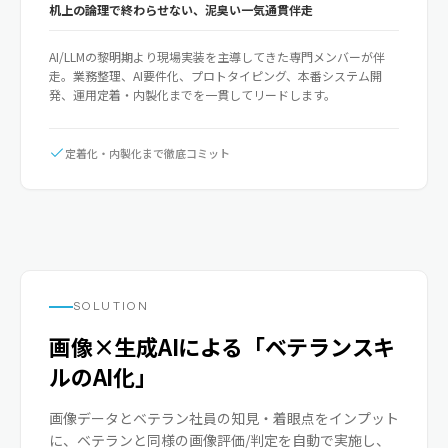
机上の論理で終わらせない、泥臭い一気通貫伴走
AI/LLMの黎明期より現場実装を主導してきた専門メンバーが伴
走。業務整理、AI要件化、プロトタイピング、本番システム開
発、運用定着・内製化までを一貫してリードします。
定着化・内製化まで徹底コミット
SOLUTION
画像×生成AIによる「ベテランスキ
ルのAI化」
画像データとベテラン社員の知見・着眼点をインプット
に、ベテランと同様の画像評価/判定を自動で実施し、