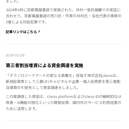
ました。
2024年4月に京都蔦屋書店で実施された、井村一登氏個展での実証に
合わせて、京都蔦屋書店の荒川氏・作家の井村氏・当社代表の東原の
3者による対談記事です。
記事リンクはこちら
2024.03.29
第三者割当増資による資金調達を実施
「テクノロジーでアートの更なる発展を」目指す株式会社clarusは、
新規投資家として三菱UFJキャピタルや企業・個人投資家を第三者割
当増資の引受先として資金調達をしました。
この度調達した資金は、clarus platformおよびclarus IDの継続的なUI
改善・AI機能の強化といった開発投資、国内外のサービス利用促進の
ために活用します。