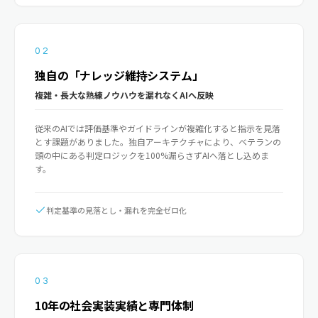
02
独自の「ナレッジ維持システム」
複雑・長大な熟練ノウハウを漏れなくAIへ反映
従来のAIでは評価基準やガイドラインが複雑化すると指示を見落
とす課題がありました。独自アーキテクチャにより、ベテランの
頭の中にある判定ロジックを100%漏らさずAIへ落とし込めま
す。
判定基準の見落とし・漏れを完全ゼロ化
03
10年の社会実装実績と専門体制