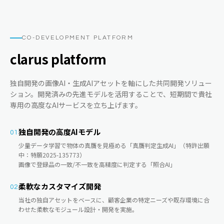
CO-DEVELOPMENT PLATFORM
clarus platform
独自開発の画像AI・生成AIアセットを軸にした共同開発ソリュー
ション。開発済みの先進モデルを活用することで、短期間で貴社
専用の高度なAIサービスを立ち上げます。
独自開発の高度AIモデル
01
少量データ学習で物体の真贋を見極める「真贋判定生成AI」（特許出願
中：特願2025-135773）
画像で登録品の一致/不一致を高精度に判定する「照合AI」
柔軟なカスタマイズ開発
02
当社の独自アセットをベースに、顧客企業の特定ニーズや既存環境に合
わせた柔軟なモジュール設計・開発を実施。