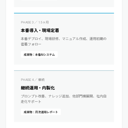
PHASE 3 ／ 1.5ヶ月
本番導入・現場定着
本番デプロイ、現場研修、マニュアル作成、運用初期の
密着フォロー
成果物：本番AIシステム
PHASE 4 ／ 継続
継続運用・内製化
プロンプト改善、ナレッジ追加、他部門横展開、社内自
走化サポート
成果物：月次運用レポート