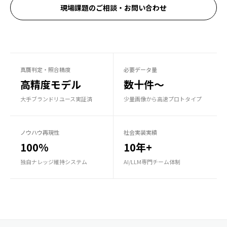
現場課題のご相談・お問い合わせ
真贋判定・照合精度
必要データ量
高精度モデル
数十件〜
大手ブランドリユース実証済
少量画像から高速プロトタイプ
ノウハウ再現性
社会実装実績
100%
10年+
独自ナレッジ維持システム
AI/LLM専門チーム体制