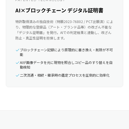
PATENTED TECHNOLOGY
AI×ブロックチェーン デジタル証明書
特許取得済みの独自技術（特願2023-76802 / PCT出願済）によ
り、物理的な登録品（アート・ブランド品等）の改ざん不能な
「デジタル証明書」を発行。AIでの判定結果と連動し、改ざん
防止・真正性証明を担保します。
ブロックチェーン記録により原理的に書き換え・削除が不可
能
AIが画像データを元に現物を照合しコピー品のすり替えを自
動検知
二次流通・相続・継承時の鑑定プロセスを圧倒的に効率化