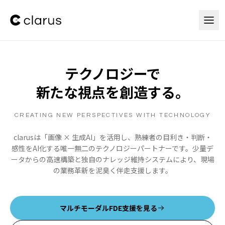
本文へスキップ
テクノロジーで
新たな視点を創造する。
CREATING NEW PERSPECTIVES WITH TECHNOLOGY
clarusは「画像 × 生成AI」を活用し、熟練者の目利き・判断・
感性をAI化する唯一無二のテクノロジーパートナーです。少量デ
ータからの高速構築と独自のナレッジ維持システムにより、現場
の業務革新を泥臭く伴走支援します。
マルチモーダルFDE支援を見る