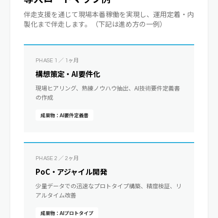
伴走支援を通じて現場本番稼働を実現し、運用定着・内
製化まで伴走します。（下記は進め方の一例）
PHASE 1 ／ 1ヶ月
構想策定・AI要件化
現場ヒアリング、熟練ノウハウ抽出、AI技術要件定義書
の作成
成果物：AI要件定義書
PHASE 2 ／ 2ヶ月
PoC・アジャイル開発
少量データでの迅速なプロトタイプ構築、精度検証、リ
アルタイム改善
成果物：AIプロトタイプ