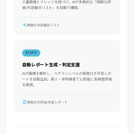
少量画像とナレッジを紐づけ、AIが多角的な「精緻な評
価/判定観点リスト」を自動で構築。
精緻な判定観点リスト
STEP 3
自動レポート生成・判定支援
AIが画像を解析し、ベテランレベルの根拠付き所見レポ
ートを自動生成。新人・非熟練者でも即座に高精度評価
を再現。
根拠付き評価/判定レポート