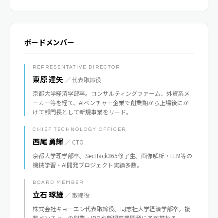
ボードメンバー
REPRESENTATIVE DIRECTOR
東原 達矢
／ 代表取締役
京都大学経済学部卒。コンサルティングファーム、外資系メ
ーカー等を経て、AIベンチャー企業で創業期から上場後にか
けて部門長として新規事業をリード。
CHIEF TECHNOLOGY OFFICER
西尾 勇輝
／ CTO
京都大学理学部卒。SecHack365修了生。画像解析・LLM等の
機械学習・AI開発プロジェクト実績多数。
BOARD MEMBER
立石 琢雄
／ 取締役
株式会社キョーエン代表取締役。同志社大学経済学部卒。複
数ベンチャーの創業・IPOや新規事業開発に多数携わる。