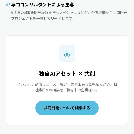
専門コンサルタントによる主導
03
約8年のAI事業開発経験を持つスペシャリストが、企画段階から共同開発
プロジェクトを一貫してリードします。
独自AIアセット × 共創
アパレル、高級リユース、製造、美術工芸など幅広く対応。自
社専用AIの構築をご検討中の企業様へ。
共同開発について相談する