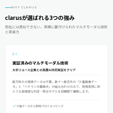
WHY CLARUS
clarusが選ばれる3つの強み
他社には真似できない、実績に裏付けられたマルチモーダル技術
と実装力
01
実証済みのマルチモーダル技術
大手リユース企業との真贋AI共同実証をクリア
数万枚の大規模データは不要。数十〜数百件の「少量画像デー
タ」と「ベテランの着眼点」の組み合わせのみで、現場実用に耐
えうる高精度な判定・照合モデルを短期間で構築します。
少量データから即時プロトタイピング