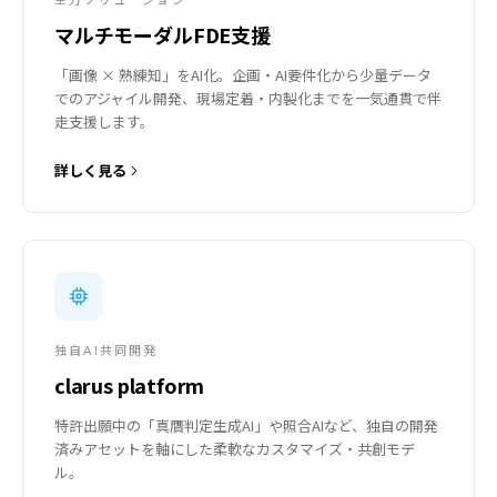
主力ソリューション
マルチモーダルFDE支援
「画像 × 熟練知」をAI化。企画・AI要件化から少量データ
でのアジャイル開発、現場定着・内製化までを一気通貫で伴
走支援します。
詳しく見る
独自AI共同開発
clarus platform
特許出願中の「真贋判定生成AI」や照合AIなど、独自の開発
済みアセットを軸にした柔軟なカスタマイズ・共創モデ
ル。