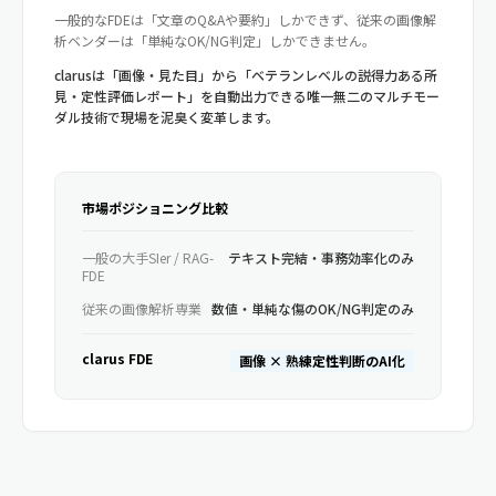
一般的なFDEは「文章のQ&Aや要約」しかできず、従来の画像解
析ベンダーは「単純なOK/NG判定」しかできません。
clarusは「画像・見た目」から「ベテランレベルの説得力ある所
見・定性評価レポート」を自動出力できる唯一無二のマルチモー
ダル技術で現場を泥臭く変革します。
市場ポジショニング比較
一般の大手SIer / RAG-
テキスト完結・事務効率化のみ
FDE
従来の画像解析専業
数値・単純な傷のOK/NG判定のみ
clarus FDE
画像 × 熟練定性判断のAI化