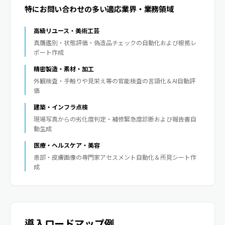
特にお問い合わせの多い適応業界・業務領域
高級リユース・美術工芸
真贋鑑別・状態評価・偽造品チェックの自動化および根拠レ
ポート作成
精密製造・素材・加工
外観検査・手触りや見栄え等の官能検査の言語化＆AI自動評
価
建築・インフラ点検
現場写真からの劣化度判定・補修緊急度診断および報告書自
動生成
医療・ヘルスケア・美容
患部・皮膚画像の専門家アセスメント自動化＆所見シート作
成
導入ロードマップ例